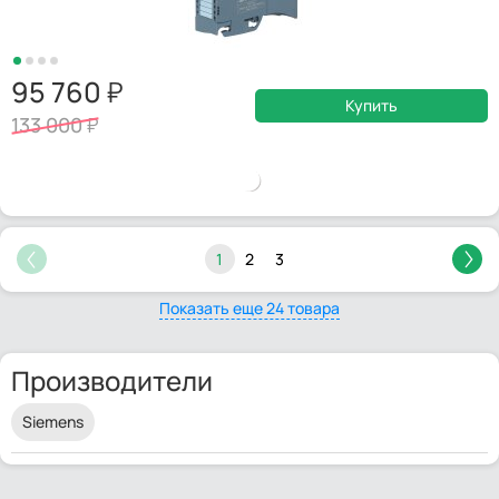
95 760
Купить
133 000
1
2
3
Показать еще 24 товара
Производители
Siemens