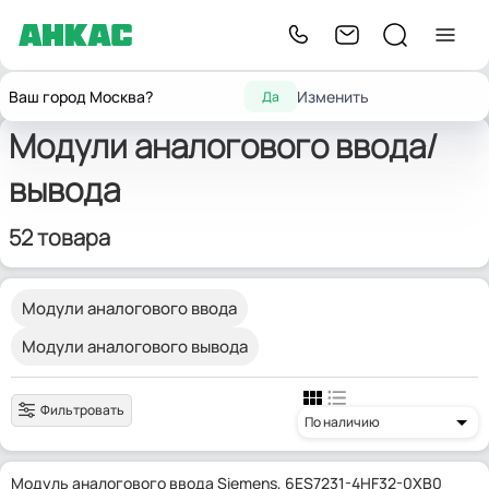
Главная
Модули ввода/вывода
Модули аналогового ввода/вывода
Ваш город Москва?
Изменить
Да
Модули аналогового ввода/
вывода
52 товара
Модули аналогового ввода
Модули аналогового вывода
Фильтровать
По наличию
Модуль аналогового ввода Siemens, 6ES7231-4HF32-0XB0