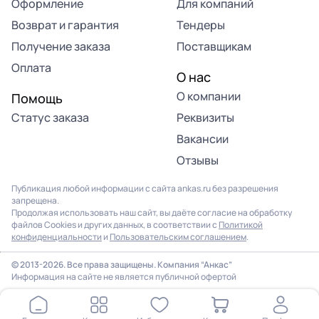
Оформление
Для компаний
Возврат и гарантия
Тендеры
Получение заказа
Поставщикам
Оплата
О нас
О компании
Помощь
Статус заказа
Реквизиты
Вакансии
Отзывы
Публикация любой информации с сайта ankas.ru без разрешения
запрещена.
Продолжая использовать наш сайт, вы даёте согласие на обработку
файлов Cookies и других данных, в соответствии с
Политикой
конфиденциальности
и
Пользовательским соглашением
.
Продолжая использовать наш сайт, вы соглашаетесь на
использование файлов cookie. Подробнее в
Политике
© 2013-2026. Все права защищены. Компания “Анкас”
конфиденциальности
.
Информация на сайте не является публичной офертой
ОК