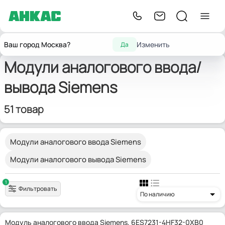
Модули ввода/
Модули аналогового ввода/
Главная
Siemens
Ваш город Москва?
Изменить
Да
вывода
вывода
Модули аналогового ввода/
вывода Siemens
51 товар
Модули аналогового ввода Siemens
Модули аналогового вывода Siemens
1
Фильтровать
По наличию
Модуль аналогового ввода Siemens, 6ES7231-4HF32-0XB0