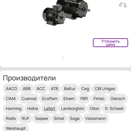
Уточнить
цену
Производители
AACO
ABB
ACC
ATB
Baltur
Ceg
CIB Unigas
CIMA
Cuenod
Ecoflam
Elvem
FBR
Fimec
Giersch
Hanning
Hidria
Lafert
Lamborghini
Oilon
R. Schaeli
Riello
RUF
Seipee
Simel
Soga
Viessmann
Weishaupt