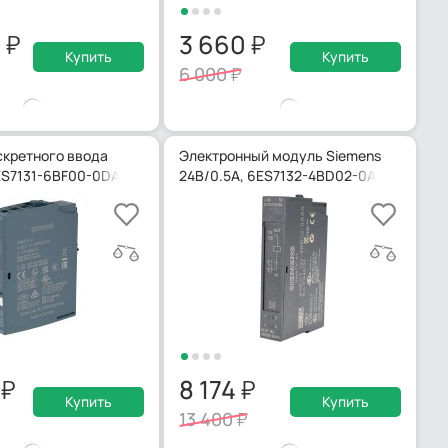
0
3 660
Купить
Купить
6 000
кретного ввода
Электронный модуль Siemens
ES7131-6BF00-0DA0
24В/0.5А, 6ES7132-4BD02-0AA0
6
8 174
Купить
Купить
13 400