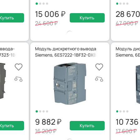
15 006
28 67
Купить
Купить
24 600
47 000
 ввода-
Модуль дискретного вывода
Модуль дис
S7323-1BH01-0AA0
Siemens, 6ES7222-1BF32-0XB0
Siemens, 6
9 882
10 73
Купить
Купить
16 200
17 600