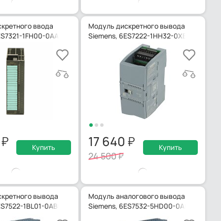
кретного ввода
Модуль дискретного вывода
ES7321-1FH00-0AA0
Siemens, 6ES7222-1HH32-0XB0
8
17 640
Купить
Купить
24 500
кретного вывода
Модуль аналогового вывода
ES7522-1BL01-0AB0
Siemens, 6ES7532-5HD00-0AB0