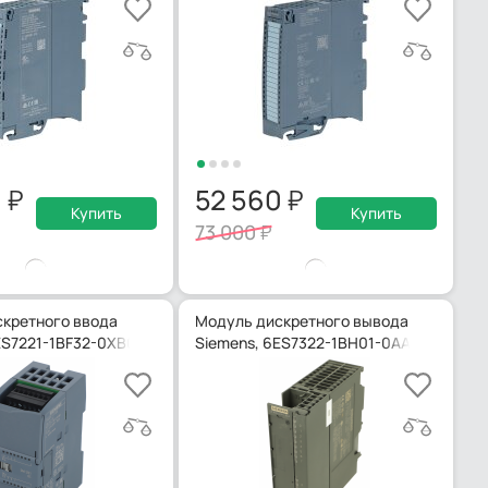
0
52 560
Купить
Купить
73 000
кретного ввода
Модуль дискретного вывода
ES7221-1BF32-0XB0
Siemens, 6ES7322-1BH01-0AA0