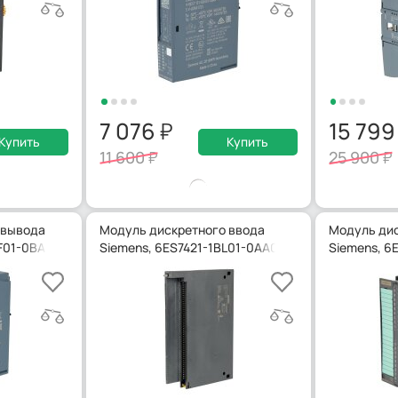
7 076
15 79
Купить
Купить
11 600
25 900
 вывода
Модуль дискретного ввода
Модуль дис
F01-0BA0
Siemens, 6ES7421-1BL01-0AA0
Siemens, 6