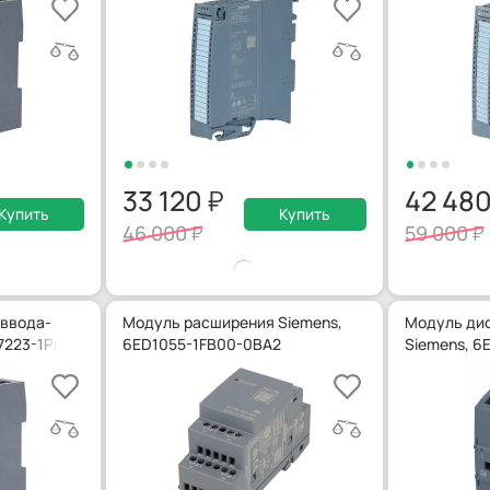
33 120
42 48
Купить
Купить
46 000
59 000
 ввода-
Модуль расширения Siemens,
Модуль дис
7223-1PL32-0XB0
6ED1055-1FB00-0BA2
Siemens, 6