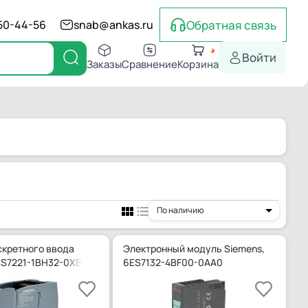
Обратная связь
550-44-56
snab@ankas.ru
Войти
Заказы
Сравнение
Корзина
По наличию
кретного ввода
Электронный модуль Siemens,
ES7221-1BH32-0XB0
6ES7132-4BF00-0AA0