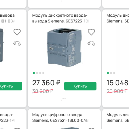
 вывода
Модуль дискретного ввода-
Модуль дис
BH01-0BA0
вывода Siemens, 6ES7223-1BL32-0XB0
Siemens, 6
27 360
15 04
Купить
Купить
38 000
20 900
 ввода-
Модуль цифрового ввода
Модуль дис
S7223-1PH32-0XB0
Siemens, 6ES7521-1BL00-0AB0
Siemens, 6