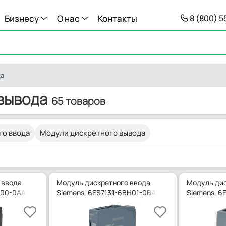
Бизнесу
О нас
Контакты
8 (800) 
да
вывода
65 товаров
го ввода
Модули дискретного вывода
 ввода
Модуль дискретного ввода
Модуль дис
F00-0AA0
Siemens, 6ES7131-6BH01-0BA0
Siemens, 6