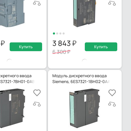
9
3 843
Купить
Купить
6 300
кретного ввода
Модуль дискретного ввода
ES7321-7BH01-0AB0
Siemens, 6ES7321-1BH02-0AA0