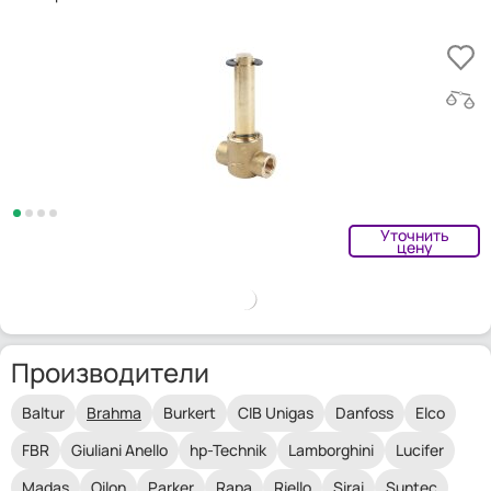
Уточнить
цену
Производители
Baltur
Brahma
Burkert
CIB Unigas
Danfoss
Elco
FBR
Giuliani Anello
hp-Technik
Lamborghini
Lucifer
Madas
Oilon
Parker
Rapa
Riello
Sirai
Suntec