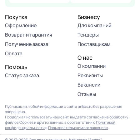
Покупка
Бизнесу
Оформление
Для компаний
Возврат и гарантия
Тендеры
Получение заказа
Поставщикам
Оплата
О нас
О компании
Помощь
Статус заказа
Реквизиты
Вакансии
Отзывы
Публикация любой информации с сайта ankas.ru без разрешения
запрещена.
Продолжая использовать наш сайт, вы даёте согласие на обработку
файлов Cookies и других данных, в соответствии с
Политикой
конфиденциальности
и
Пользовательским соглашением
.
Продолжая использовать наш сайт, вы соглашаетесь на
использование файлов cookie. Подробнее в
Политике
© 2013-2026. Все права защищены. Компания “Анкас”