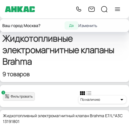
Главная
Запчасти для горелок
Жидкотопливные э/м клапаны
Brahma
Ваш город Москва?
Изменить
Да
Жидкотопливные
электромагнитные клапаны
Brahma
9 товаров
1
Фильтровать
По наличию
Жидкотопливный электромагнитный клапан Brahma E7/L*A3C
13191801