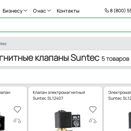
Бизнесу
О нас
Контакты
8 (800) 
ntec
гнитные клапаны Suntec
5 товаров
лапан
Клапан электромагнитный
Электромаг
Suntec SL12407
Suntec SL1