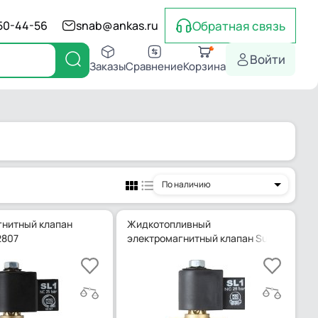
Обратная связь
550-44-56
snab@ankas.ru
Войти
Заказы
Сравнение
Корзина
По наличию
нитный клапан
Жидкотопливный
2807
электромагнитный клапан Suntec SL12