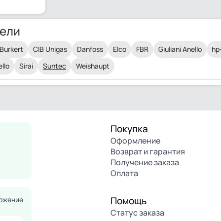
ели
Burkert
CIB Unigas
Danfoss
Elco
FBR
Giuliani Anello
hp
ello
Sirai
Suntec
Weishaupt
Покупка
Оформление
Возврат и гарантия
Получение заказа
Оплата
Помощь
ожение
Статус заказа