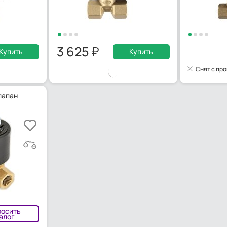
3 625
Купить
Купить
Снят с пр
лапан
росить
алог