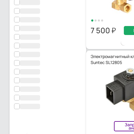
7 500
Электромагнитный к
Suntec SL12805
Зап
ан