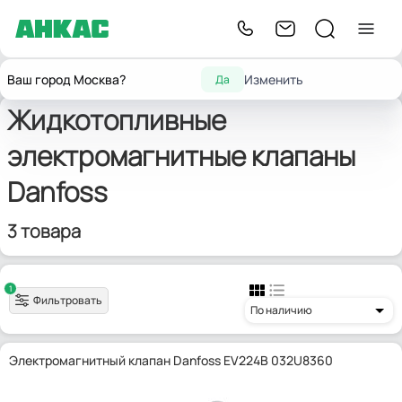
Главная
Запчасти для горелок
Жидкотопливные э/м клапаны
Danfoss
Ваш город Москва?
Изменить
Да
Жидкотопливные
электромагнитные клапаны
Danfoss
3 товара
1
Фильтровать
По наличию
Электромагнитный клапан Danfoss EV224B 032U8360