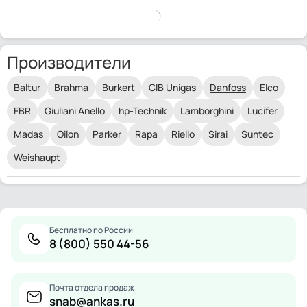
Производители
Baltur
Brahma
Burkert
CIB Unigas
Danfoss
Elco
FBR
Giuliani Anello
hp-Technik
Lamborghini
Lucifer
Madas
Oilon
Parker
Rapa
Riello
Sirai
Suntec
Weishaupt
Бесплатно по России
8 (800) 550 44-56
Почта отдела продаж
snab@ankas.ru