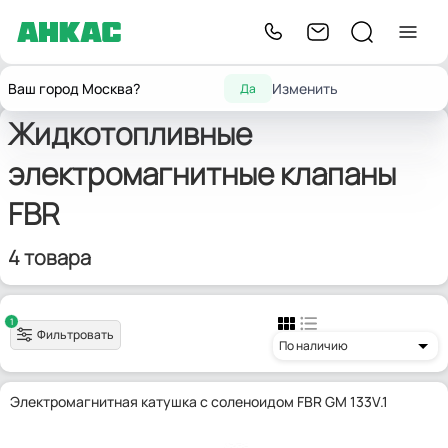
Главная
Запчасти для горелок
Жидкотопливные э/м клапаны
FBR
Ваш город Москва?
Изменить
Да
Жидкотопливные
электромагнитные клапаны
FBR
4 товара
1
Фильтровать
По наличию
Электромагнитная катушка с соленоидом FBR GM 133V.1