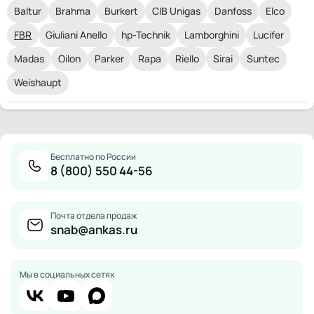
Baltur
Brahma
Burkert
CIB Unigas
Danfoss
Elco
FBR
Giuliani Anello
hp-Technik
Lamborghini
Lucifer
Madas
Oilon
Parker
Rapa
Riello
Sirai
Suntec
Weishaupt
Бесплатно по России
8 (800) 550 44-56
Почта отдела продаж
snab@ankas.ru
Мы в социальных сетях