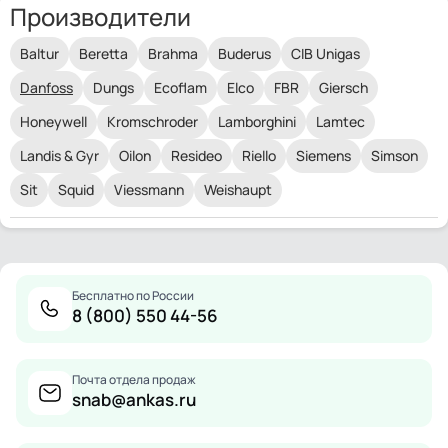
Производители
Baltur
Beretta
Brahma
Buderus
CIB Unigas
Danfoss
Dungs
Ecoflam
Elco
FBR
Giersch
Honeywell
Kromschroder
Lamborghini
Lamtec
Landis & Gyr
Oilon
Resideo
Riello
Siemens
Simson
Sit
Squid
Viessmann
Weishaupt
Бесплатно по России
8 (800) 550 44-56
Почта отдела продаж
snab@ankas.ru