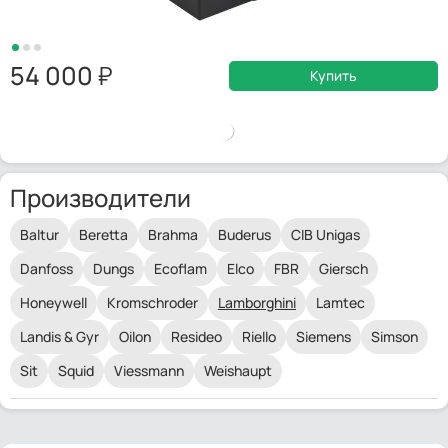
54 000
Купить
Производители
Baltur
Beretta
Brahma
Buderus
CIB Unigas
Danfoss
Dungs
Ecoflam
Elco
FBR
Giersch
Honeywell
Kromschroder
Lamborghini
Lamtec
Landis & Gyr
Oilon
Resideo
Riello
Siemens
Simson
Sit
Squid
Viessmann
Weishaupt