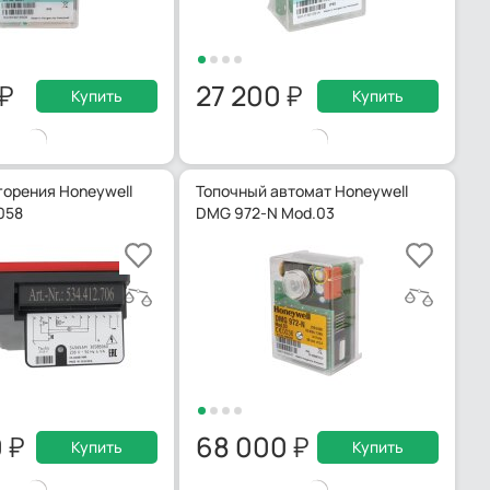
27 200
Купить
Купить
орения Honeywell
Топочный автомат Honeywell
058
DMG 972-N Mod.03
0
68 000
Купить
Купить