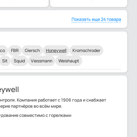
Показать еще 24 товара
lco
FBR
Giersch
Honeywell
Kromschroder
Sit
Squid
Viessmann
Weishaupt
ywell
нтроля. Компания работает с 1906 года и снабжает
рие партнёров во всём мире.
удование совместимо с горелками: