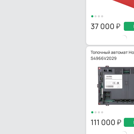
37 000
Топочный автомат Ho
S4966V2029
111 000