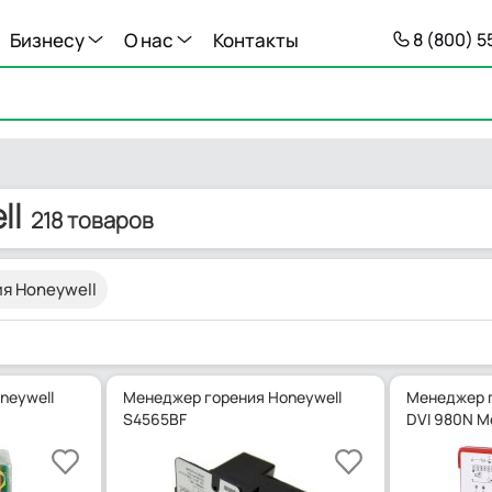
Бизнесу
О нас
Контакты
8 (800) 
ll
218 товаров
я Honeywell
neywell
Менеджер горения Honeywell
Менеджер г
S4565BF
DVI 980N M