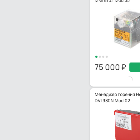
MMI 810.1 Mod.35
75 000
Менеджер горения H
DVI 980N Mod.02