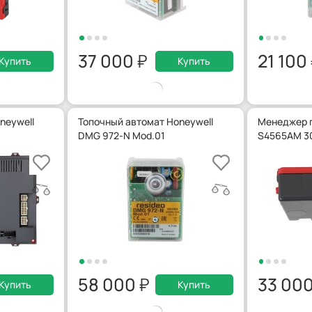
37 000
21 100
Купить
Купить
neywell
Топочный автомат Honeywell
Менеджер г
DMG 972-N Mod.01
S4565AM 3
58 000
33 00
Купить
Купить