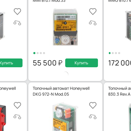
MMI 810.1 Mod.33
MMG 810.1 
55 500
172 0
Купить
Купить
oneywell
Топочный автомат Honeywell
Топочный а
DKG 972-N Mod.05
830.3 Rev.A