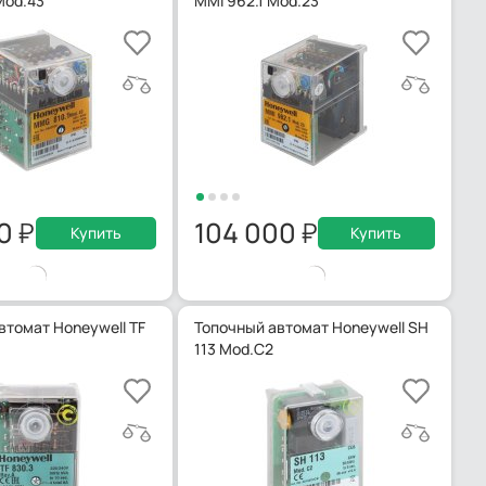
Mod.43
MMI 962.1 Mod.23
00
104 000
Купить
Купить
втомат Honeywell TF
Топочный автомат Honeywell SH
113 Mod.C2