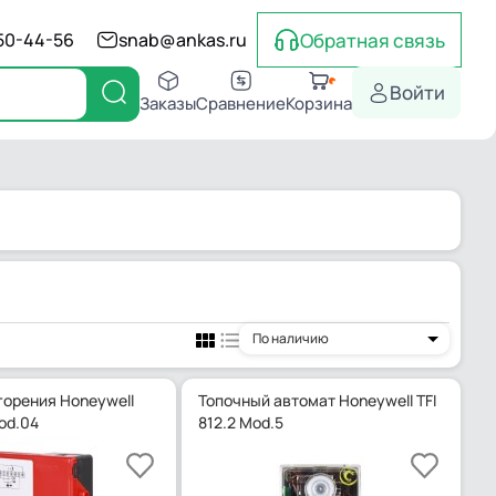
Обратная связь
550-44-56
snab@ankas.ru
Войти
Заказы
Сравнение
Корзина
По наличию
орения Honeywell
Топочный автомат Honeywell TFI
od.04
812.2 Mod.5