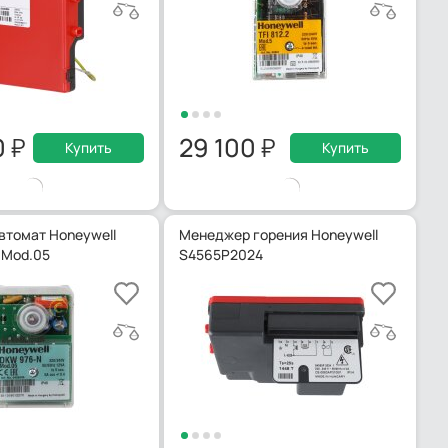
0
29 100
Купить
Купить
втомат Honeywell
Менеджер горения Honeywell
 Mod.05
S4565P2024