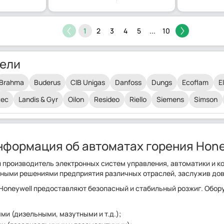
1
2
3
4
5
...
10
ели
Brahma
Buderus
CIB Unigas
Danfoss
Dungs
Ecoflam
E
tec
Landis & Gyr
Oilon
Resideo
Riello
Siemens
Simson
нформация об автоматах горения Hone
 производитель электронных систем управления, автоматики и ко
ыми решениями предприятия различных отраслей, заслужив дове
Honeywell предоставляют безопасный и стабильный розжиг. Обор
и (дизельными, мазутными и т.д.);