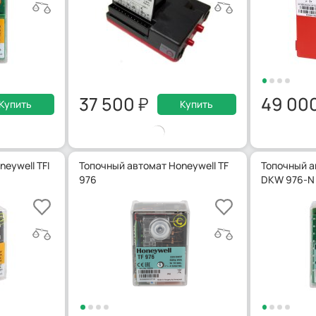
37 500
49 00
Купить
Купить
eywell TFI
Топочный автомат Honeywell TF
Топочный а
976
DKW 976-N