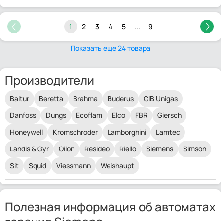
1
2
3
4
5
...
9
Показать еще 24 товара
Производители
Baltur
Beretta
Brahma
Buderus
CIB Unigas
Danfoss
Dungs
Ecoflam
Elco
FBR
Giersch
Honeywell
Kromschroder
Lamborghini
Lamtec
Landis & Gyr
Oilon
Resideo
Riello
Siemens
Simson
Sit
Squid
Viessmann
Weishaupt
Полезная информация об автоматах