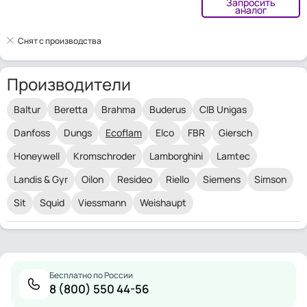
Запросить
аналог
Снят с производства
Производители
Baltur
Beretta
Brahma
Buderus
CIB Unigas
Danfoss
Dungs
Ecoflam
Elco
FBR
Giersch
Honeywell
Kromschroder
Lamborghini
Lamtec
Landis & Gyr
Oilon
Resideo
Riello
Siemens
Simson
Sit
Squid
Viessmann
Weishaupt
Бесплатно по России
8 (800) 550 44-56