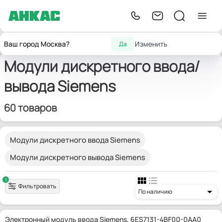
Модули ввода/
Модули дискретного ввода/
Главная
Siemens
Ваш город Москва?
Изменить
Да
вывода
вывода
Модули дискретного ввода/
вывода Siemens
60 товаров
Модули дискретного ввода Siemens
Модули дискретного вывода Siemens
1
Фильтровать
По наличию
Электронный модуль ввода Siemens, 6ES7131-4BF00-0AA0