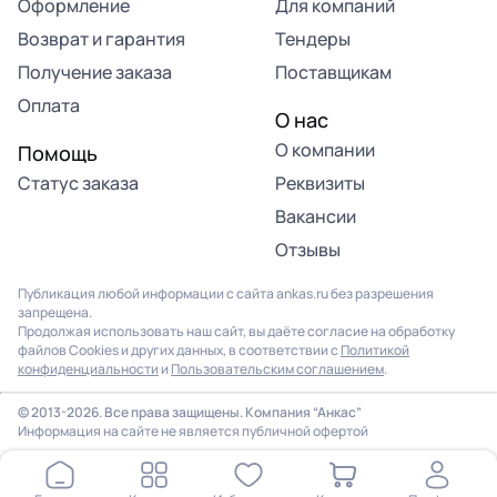
Оформление
Для компаний
Возврат и гарантия
Тендеры
Получение заказа
Поставщикам
Оплата
О нас
О компании
Помощь
Статус заказа
Реквизиты
Вакансии
Отзывы
Публикация любой информации с сайта ankas.ru без разрешения
запрещена.
Продолжая использовать наш сайт, вы даёте согласие на обработку
файлов Cookies и других данных, в соответствии с
Политикой
конфиденциальности
и
Пользовательским соглашением
.
Продолжая использовать наш сайт, вы соглашаетесь на
использование файлов cookie. Подробнее в
Политике
© 2013-2026. Все права защищены. Компания “Анкас”
конфиденциальности
.
Информация на сайте не является публичной офертой
ОК